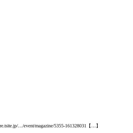
ite.jp/…/event/magazine/5355-161328031【…】