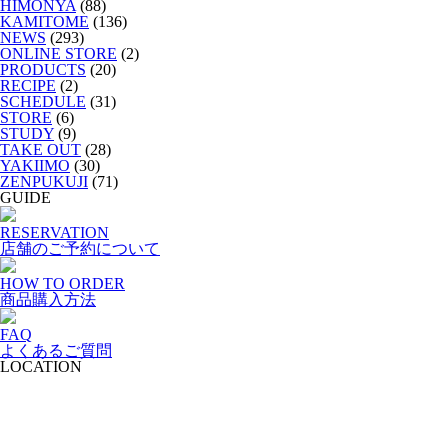
HIMONYA
(88)
KAMITOME
(136)
NEWS
(293)
ONLINE STORE
(2)
PRODUCTS
(20)
RECIPE
(2)
SCHEDULE
(31)
STORE
(6)
STUDY
(9)
TAKE OUT
(28)
YAKIIMO
(30)
ZENPUKUJI
(71)
GUIDE
RESERVATION
店舗のご予約について
HOW TO ORDER
商品購入方法
FAQ
よくあるご質問
LOCATION