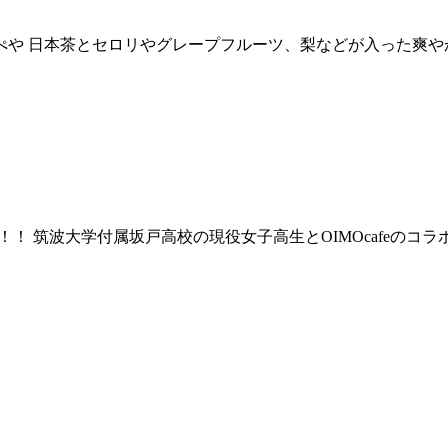
ズふらっぺや 日本茶とセロリやグレープフルーツ、梨などが入った
より開催！！ 筑波大学付属坂戸高校の現役女子高生とOIMOcafeの