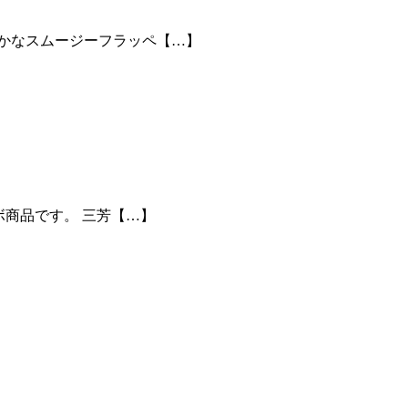
爽やかなスムージーフラッペ【…】
コラボ商品です。 三芳【…】