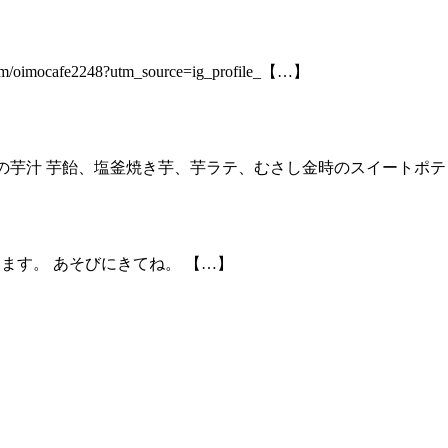
mocafe2248?utm_source=ig_profile_【…】
天ぷら、農家の芋汁 芋飴、塩釜焼き芋、芋ラテ、むさし金時のスイー
販売します。 あそびにきてね。 【…】