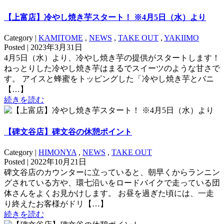
【上富店】冷やし焼き芋スタート！ ※4月5日（水）より
Category |
KAMITOME
,
NEWS
,
TAKE OUT
,
YAKIIMO
Posted | 2023年3月31日
4月5日（水）より、冷やし焼き芋の提供がスタートします！
ねっとりした冷やし焼き芋はまるでスイーツのような甘さで
す。 アイスと蜂蜜をトッピングした「冷やし焼き芋とバニ
【…】
続きを読む
【碑文谷店】碑文谷の休憩ポイント
Category |
HIMONYA
,
NEWS
,
TAKE OUT
Posted | 2022年10月21日
碑文谷店のカウンターに立っていると、朝早くからランニン
グされている方や、環七沿いをロードバイクで走っている団
体さんをよくお見かけします。 お昼を過ぎた頃には、一走
り終えたお客様がドリ【…】
続きを読む