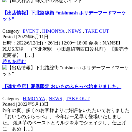
【出店情報】下北路線街 “mishmash ホリデーフードマーケ
ット”
Category |
EVENT
,
HIMONYA
,
NEWS
,
TAKE OUT
Posted | 2022年6月11日
日時：2022/6/12(日)・26(日) 12:00〜18:00 会場：NANSEI
PLUS広場 （下北沢駅 小田急線南西口改札前） 【販売予
定商品】 【…】
続きを読む
【碑文谷店】夏季限定 おいものふらっぺ始まりました。
Category |
HIMONYA
,
NEWS
,
TAKE OUT
Posted | 2022年5月13日
昨年の夏、多くのお客様よりご好評をいただいておりました
「おいものふらっぺ」、 今年は一足早く登場いたしまし
た。 焼き芋のペーストとミルクを氷でシェイクし、仕上げ
に「あめ【…】