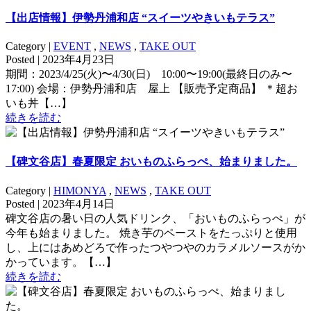
【出店情報】伊勢丹浦和店 “スイーツやきいもテラス”
Category |
EVENT
,
NEWS
,
TAKE OUT
Posted | 2023年4月23日
期間：2023/4/25(火)〜4/30(日) 10:00〜19:00(最終日のみ〜
17:00) 会場：伊勢丹浦和店 屋上 【販売予定商品】 ＊超お
いも丼【…】
続きを読む
【碑文谷店】春夏限定 おいものふらっぺ、始まりました。
Category |
HIMONYA
,
NEWS
,
TAKE OUT
Posted | 2023年4月14日
碑文谷店の暑い日の人気ドリンク、「おいものふらっぺ」が
今年も始まりました。 焼き芋のペーストをたっぷりと使用
し、上にはあめどろで作ったつやつやのカラメルソースがか
かっています。【…】
続きを読む