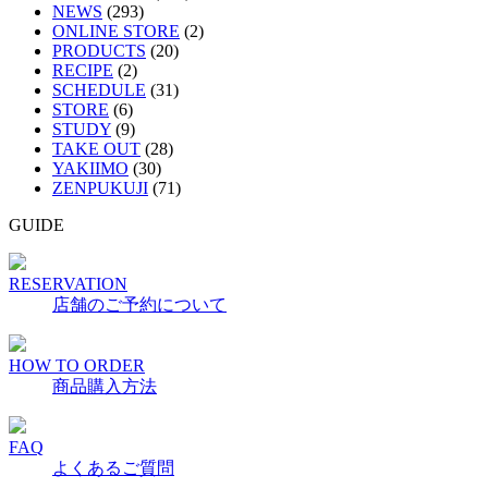
NEWS
(293)
ONLINE STORE
(2)
PRODUCTS
(20)
RECIPE
(2)
SCHEDULE
(31)
STORE
(6)
STUDY
(9)
TAKE OUT
(28)
YAKIIMO
(30)
ZENPUKUJI
(71)
GUIDE
RESERVATION
店舗のご予約について
HOW TO ORDER
商品購入方法
FAQ
よくあるご質問